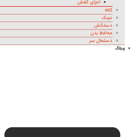
اجزای کفش
کلاه
عینک
دستکش
محافظ بدن
دستمال سر
وبلاگ