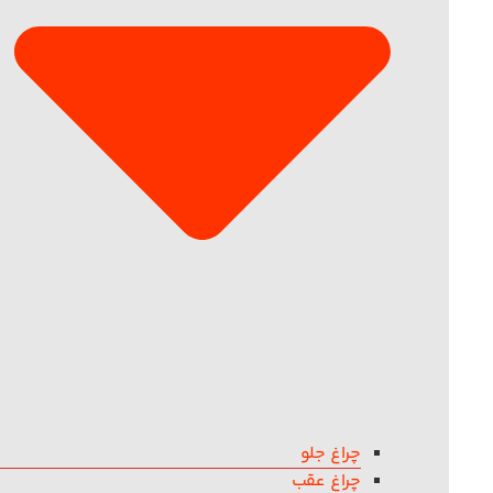
چراغ جلو
چراغ عقب