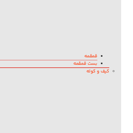
قمقمه
بست قمقمه
کیف و کوله