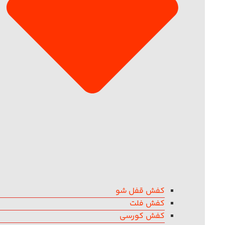
کفش قفل شو
کفش فلت
کفش کورسی