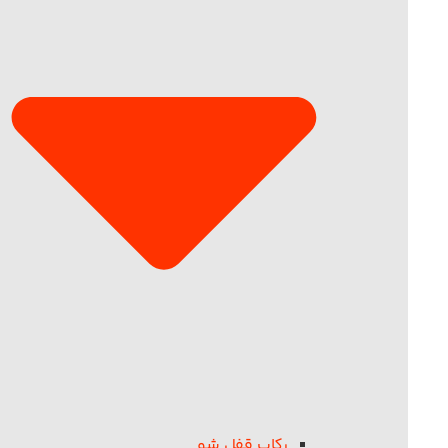
رکاب قفل شو