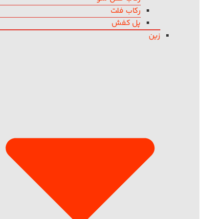
رکاب فلت
پل کفش
زین