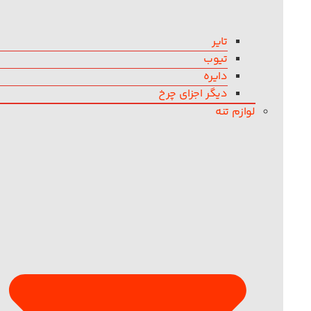
تایر
تیوب
دایره
دیگر اجزای چرخ
لوازم تنه