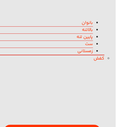
بانوان
بالاتنه
پایین تنه
ست
زمستانی
کفش