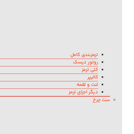
ترمزبندی کامل
روتور دیسک
کتی ترمز
کالیپر
لنت و لقمه
دیگر اجزای ترمز
ست چرخ