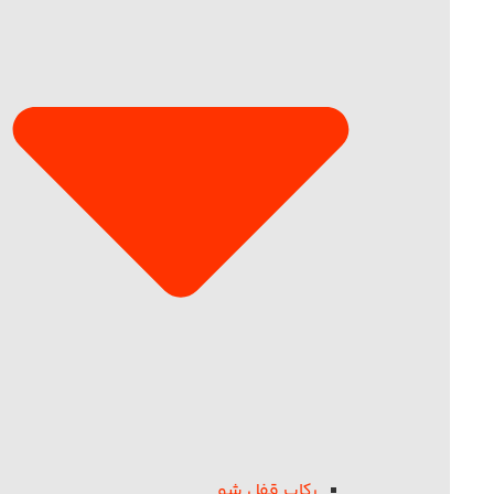
رکاب قفل شو