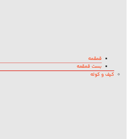
قمقمه
بست قمقمه
کیف و کوله