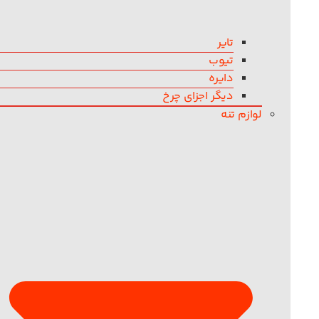
تایر
تیوب
دایره
دیگر اجزای چرخ
لوازم تنه