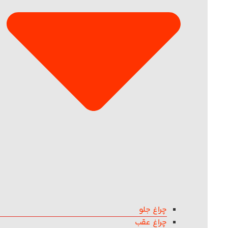
چراغ جلو
چراغ عقب