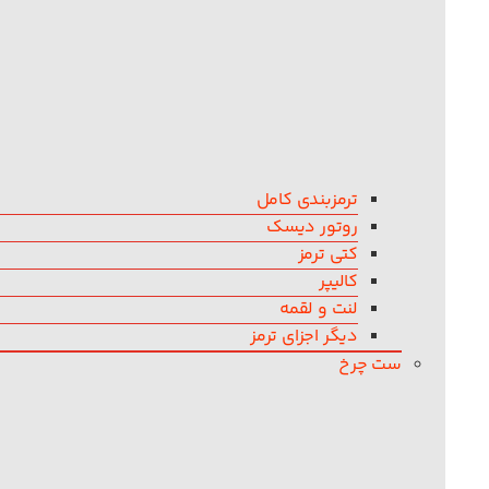
ترمزبندی کامل
روتور دیسک
کتی ترمز
کالیپر
لنت و لقمه
دیگر اجزای ترمز
ست چرخ