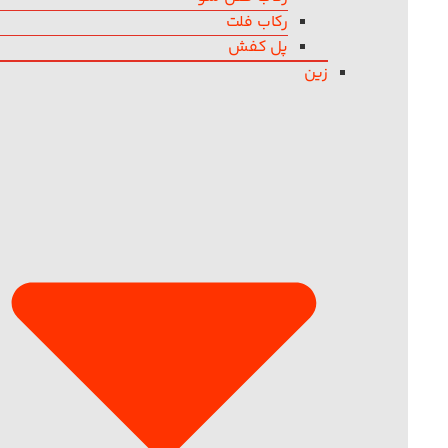
رکاب فلت
پل کفش
زین