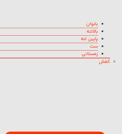
بانوان
بالاتنه
پایین تنه
ست
زمستانی
کفش