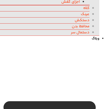
اجزای کفش
کلاه
عینک
دستکش
محافظ بدن
دستمال سر
وبلاگ