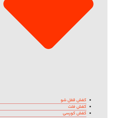
کفش قفل شو
کفش فلت
کفش کورسی