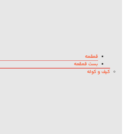
قمقمه
بست قمقمه
کیف و کوله