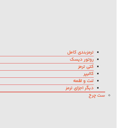
ترمزبندی کامل
روتور دیسک
کتی ترمز
کالیپر
لنت و لقمه
دیگر اجزای ترمز
ست چرخ