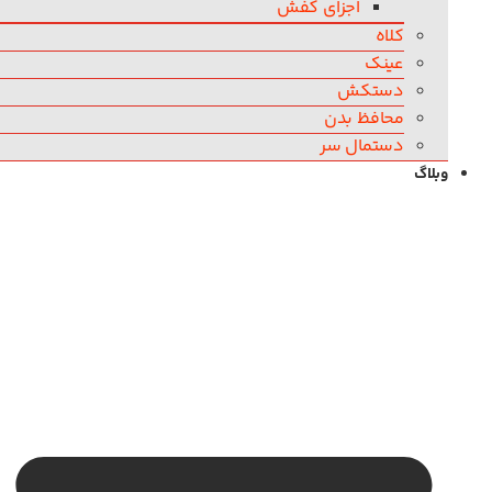
اجزای کفش
کلاه
عینک
دستکش
محافظ بدن
دستمال سر
وبلاگ