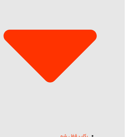
رکاب قفل شو