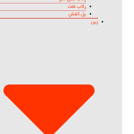
رکاب فلت
پل کفش
زین