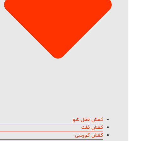
کفش قفل شو
کفش فلت
کفش کورسی