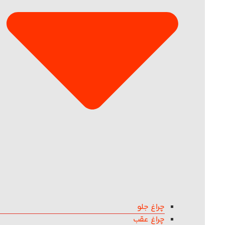
چراغ جلو
چراغ عقب