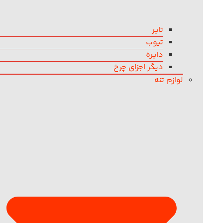
تایر
تیوب
دایره
دیگر اجزای چرخ
لوازم تنه