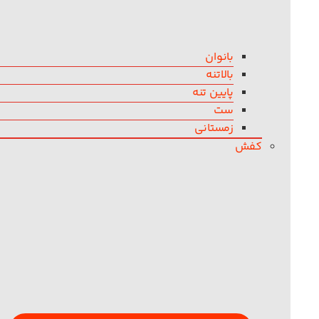
بانوان
بالاتنه
پایین تنه
ست
زمستانی
کفش