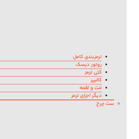
ترمزبندی کامل
روتور دیسک
کتی ترمز
کالیپر
لنت و لقمه
دیگر اجزای ترمز
ست چرخ