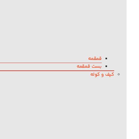
قمقمه
بست قمقمه
کیف و کوله