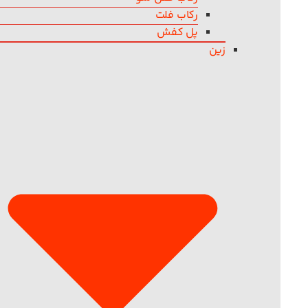
رکاب فلت
پل کفش
زین