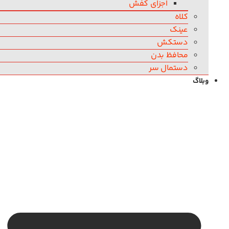
اجزای کفش
کلاه
عینک
دستکش
محافظ بدن
دستمال سر
وبلاگ