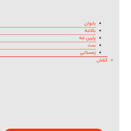
بانوان
بالاتنه
پایین تنه
ست
زمستانی
کفش