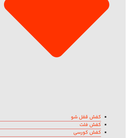
کفش قفل شو
کفش فلت
کفش کورسی