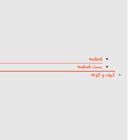
قمقمه
بست قمقمه
کیف و کوله