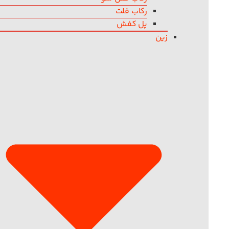
رکاب فلت
پل کفش
زین