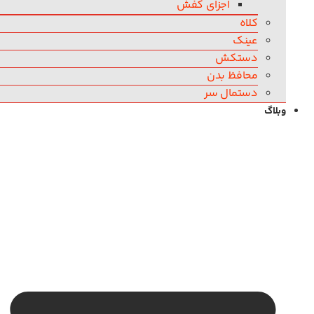
اجزای کفش
کلاه
عینک
دستکش
محافظ بدن
دستمال سر
وبلاگ