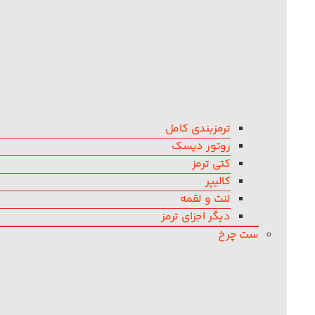
ترمزبندی کامل
روتور دیسک
کتی ترمز
کالیپر
لنت و لقمه
دیگر اجزای ترمز
ست چرخ