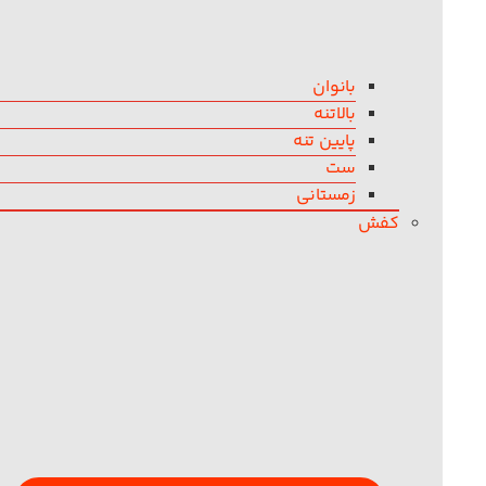
بانوان
بالاتنه
پایین تنه
ست
زمستانی
کفش