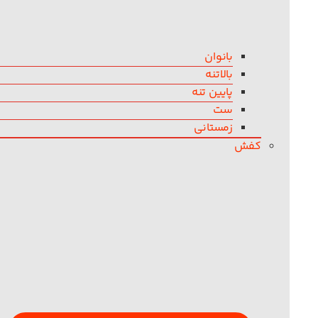
بانوان
بالاتنه
پایین تنه
ست
زمستانی
کفش