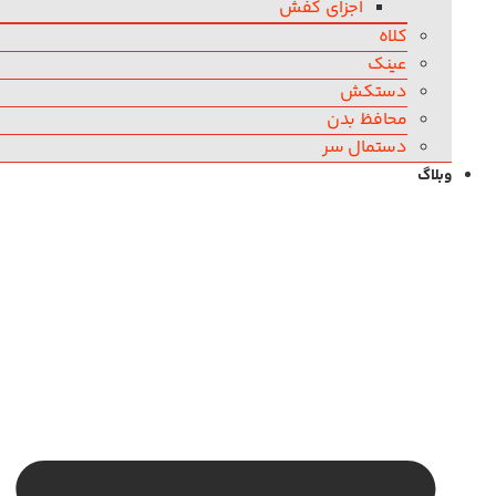
اجزای کفش
کلاه
عینک
دستکش
محافظ بدن
دستمال سر
وبلاگ