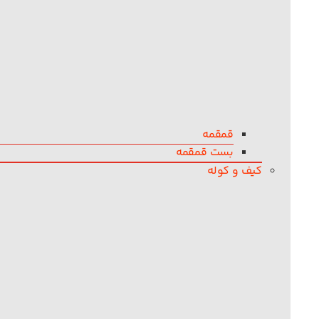
قمقمه
بست قمقمه
کیف و کوله