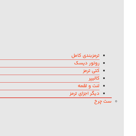
ترمزبندی کامل
روتور دیسک
کتی ترمز
کالیپر
لنت و لقمه
دیگر اجزای ترمز
ست چرخ