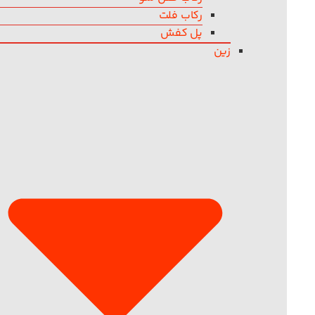
رکاب فلت
پل کفش
زین