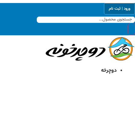
رش
ورود | ثبت نام
ه
حتوا
دوچرخه