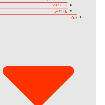
رکاب فلت
پل کفش
زین