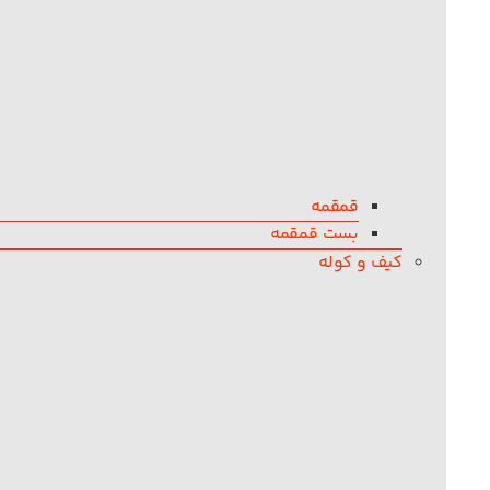
قمقمه
بست قمقمه
کیف و کوله