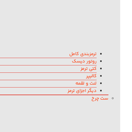
ترمزبندی کامل
روتور دیسک
کتی ترمز
کالیپر
لنت و لقمه
دیگر اجزای ترمز
ست چرخ