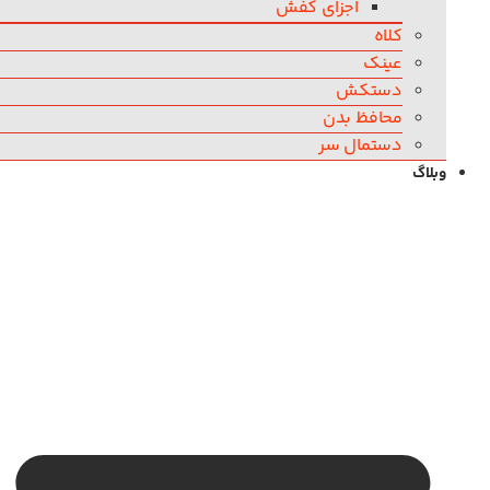
اجزای کفش
کلاه
عینک
دستکش
محافظ بدن
دستمال سر
وبلاگ