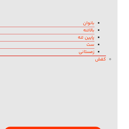
بانوان
بالاتنه
پایین تنه
ست
زمستانی
کفش