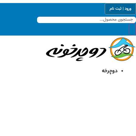
رش
ورود | ثبت نام
ه
حتوا
دوچرخه