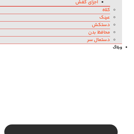
اجزای کفش
کلاه
عینک
دستکش
محافظ بدن
دستمال سر
وبلاگ