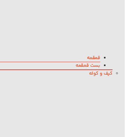
قمقمه
بست قمقمه
کیف و کوله