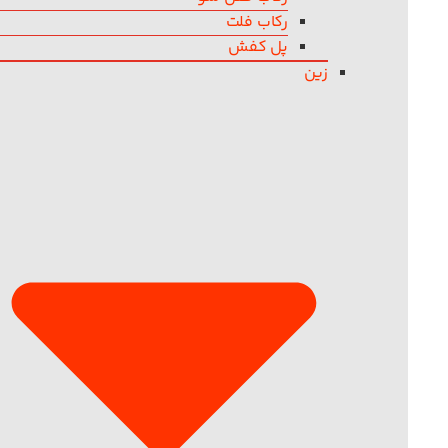
رکاب فلت
پل کفش
زین