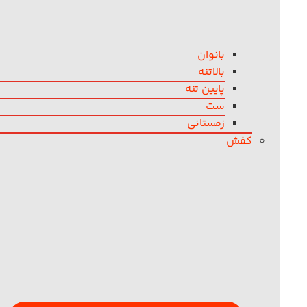
بانوان
بالاتنه
پایین تنه
ست
زمستانی
کفش