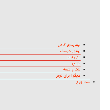
ترمزبندی کامل
روتور دیسک
کتی ترمز
کالیپر
لنت و لقمه
دیگر اجزای ترمز
ست چرخ