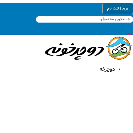
رش
ورود | ثبت نام
ه
حتوا
دوچرخه