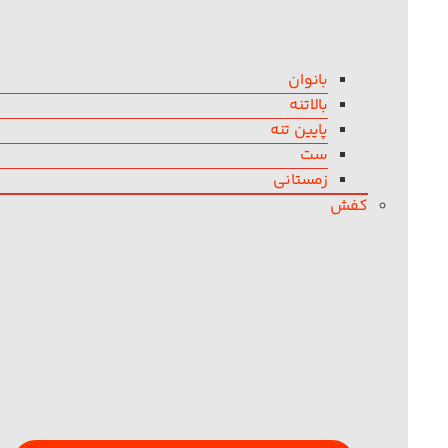
بانوان
بالاتنه
پایین تنه
ست
زمستانی
کفش