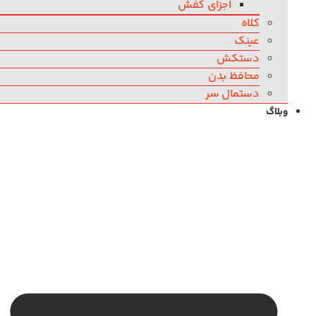
اجزای کفش
کلاه
عینک
دستکش
محافظ بدن
دستمال سر
وبلاگ