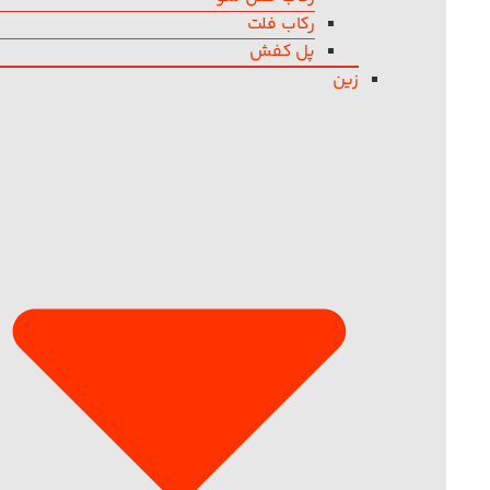
رکاب فلت
پل کفش
زین