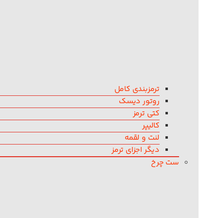
ترمزبندی کامل
روتور دیسک
کتی ترمز
کالیپر
لنت و لقمه
دیگر اجزای ترمز
ست چرخ