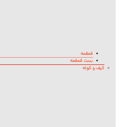
قمقمه
بست قمقمه
کیف و کوله