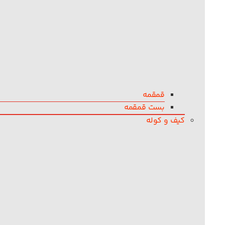
قمقمه
بست قمقمه
کیف و کوله