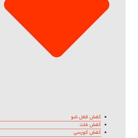
کفش قفل شو
کفش فلت
کفش کورسی