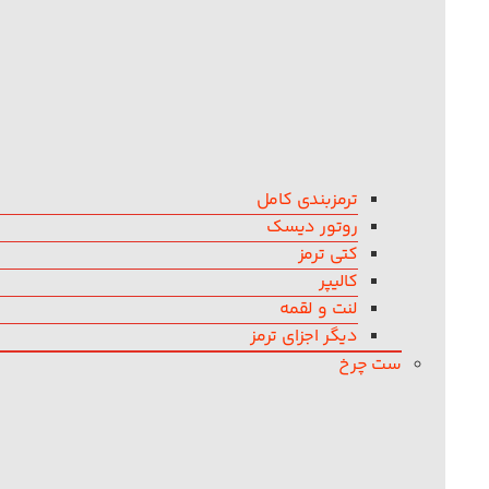
ترمزبندی کامل
روتور دیسک
کتی ترمز
کالیپر
لنت و لقمه
دیگر اجزای ترمز
ست چرخ