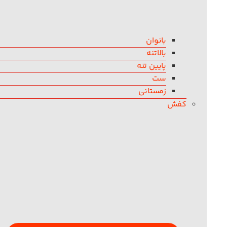
بانوان
بالاتنه
پایین تنه
ست
زمستانی
کفش