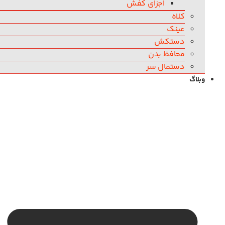
اجزای کفش
کلاه
عینک
دستکش
محافظ بدن
دستمال سر
وبلاگ