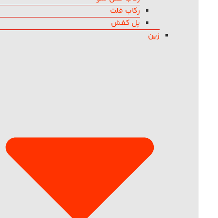
رکاب فلت
پل کفش
زین