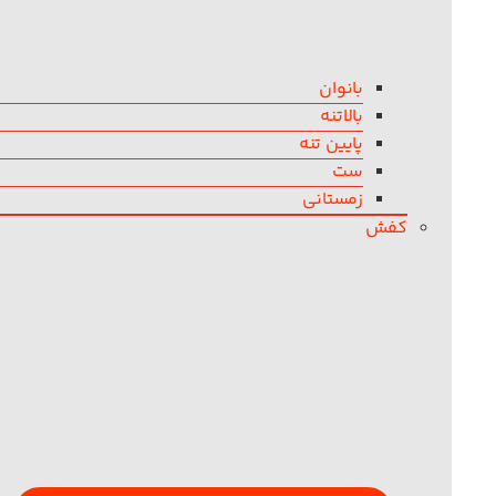
بانوان
بالاتنه
پایین تنه
ست
زمستانی
کفش