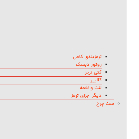
ترمزبندی کامل
روتور دیسک
کتی ترمز
کالیپر
لنت و لقمه
دیگر اجزای ترمز
ست چرخ