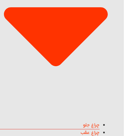
چراغ جلو
چراغ عقب