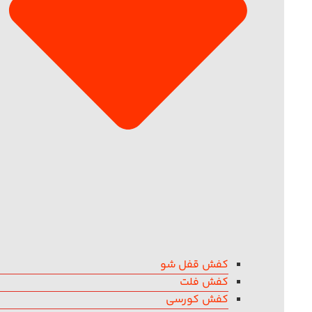
کفش قفل شو
کفش فلت
کفش کورسی