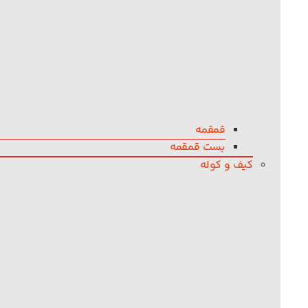
قمقمه
بست قمقمه
کیف و کوله