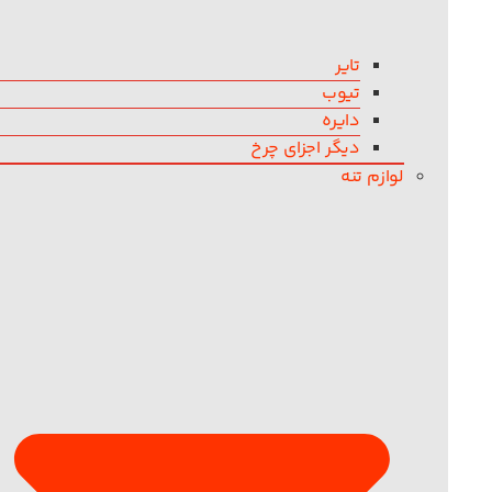
تایر
تیوب
دایره
دیگر اجزای چرخ
لوازم تنه