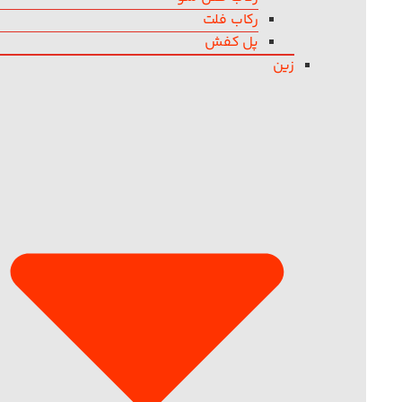
رکاب فلت
پل کفش
زین