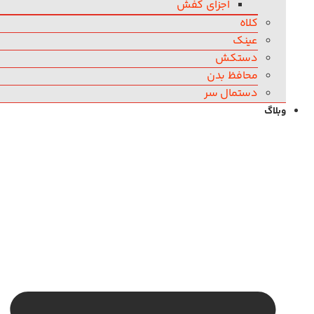
اجزای کفش
کلاه
عینک
دستکش
محافظ بدن
دستمال سر
وبلاگ