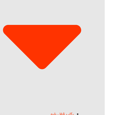
رکاب قفل شو