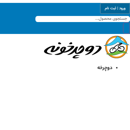
رش
ورود | ثبت نام
ه
حتوا
دوچرخه