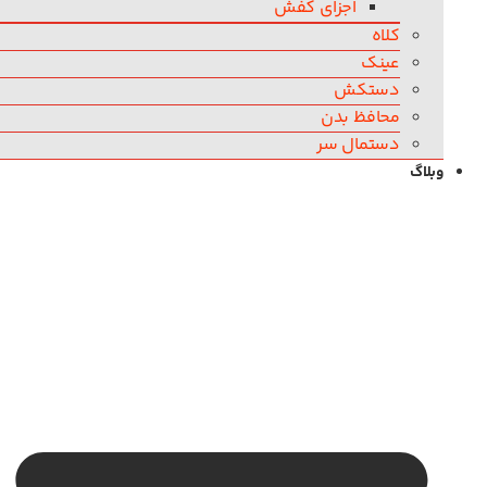
اجزای کفش
کلاه
عینک
دستکش
محافظ بدن
دستمال سر
وبلاگ