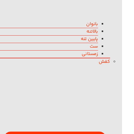
بانوان
بالاتنه
پایین تنه
ست
زمستانی
کفش