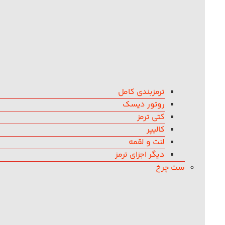
ترمزبندی کامل
روتور دیسک
کتی ترمز
کالیپر
لنت و لقمه
دیگر اجزای ترمز
ست چرخ