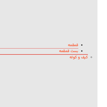
قمقمه
بست قمقمه
کیف و کوله