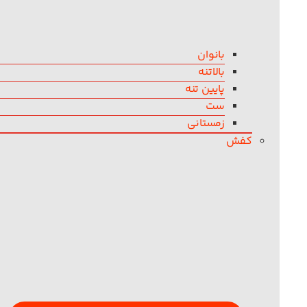
بانوان
بالاتنه
پایین تنه
ست
زمستانی
کفش