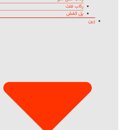
رکاب فلت
پل کفش
زین