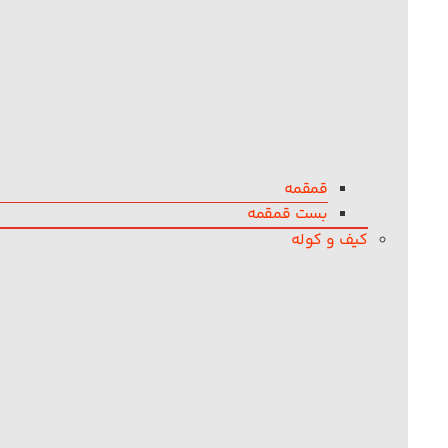
قمقمه
بست قمقمه
کیف و کوله