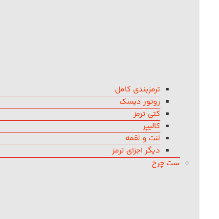
ترمزبندی کامل
روتور دیسک
کتی ترمز
کالیپر
لنت و لقمه
دیگر اجزای ترمز
ست چرخ