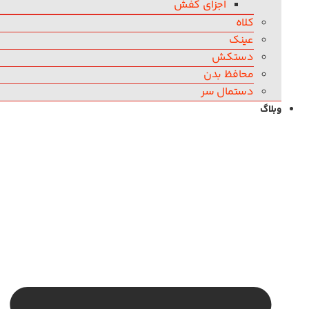
اجزای کفش
کلاه
عینک
دستکش
محافظ بدن
دستمال سر
وبلاگ