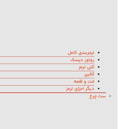
ترمزبندی کامل
روتور دیسک
کتی ترمز
کالیپر
لنت و لقمه
دیگر اجزای ترمز
ست چرخ