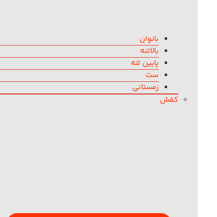
بانوان
بالاتنه
پایین تنه
ست
زمستانی
کفش