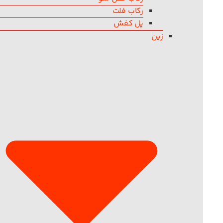
رکاب فلت
پل کفش
زین