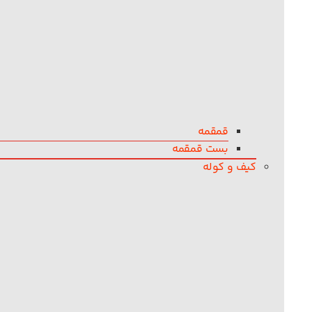
قمقمه
بست قمقمه
کیف و کوله