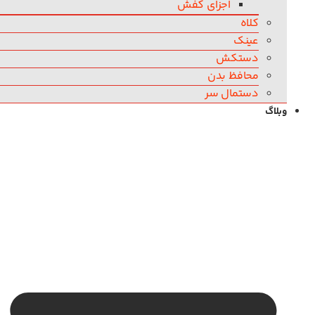
اجزای کفش
کلاه
عینک
دستکش
محافظ بدن
دستمال سر
وبلاگ