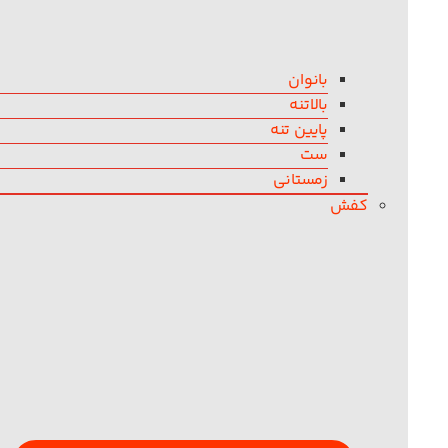
بانوان
بالاتنه
پایین تنه
ست
زمستانی
کفش