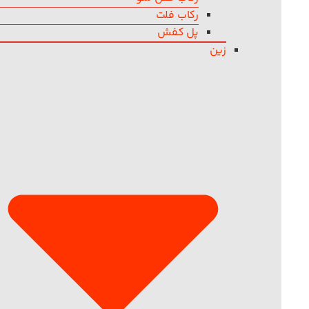
رکاب فلت
پل کفش
زین