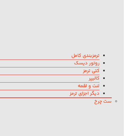
ترمزبندی کامل
روتور دیسک
کتی ترمز
کالیپر
لنت و لقمه
دیگر اجزای ترمز
ست چرخ