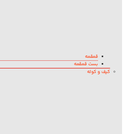
قمقمه
بست قمقمه
کیف و کوله