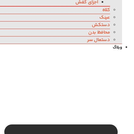
اجزای کفش
کلاه
عینک
دستکش
محافظ بدن
دستمال سر
وبلاگ