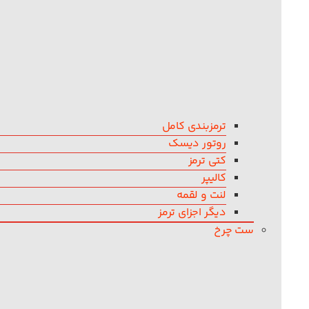
ترمزبندی کامل
روتور دیسک
کتی ترمز
کالیپر
لنت و لقمه
دیگر اجزای ترمز
ست چرخ