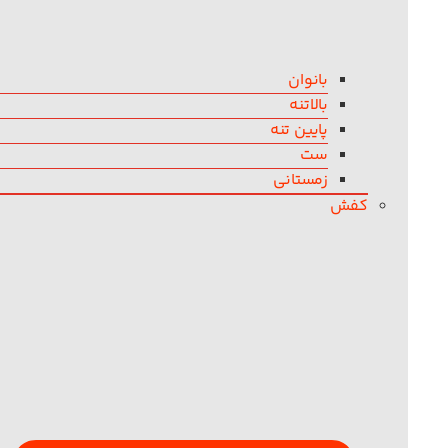
بانوان
بالاتنه
پایین تنه
ست
زمستانی
کفش