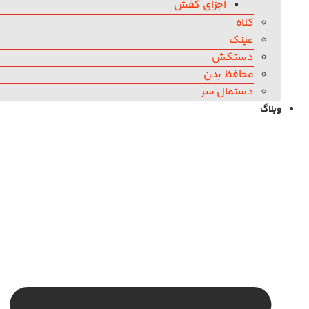
اجزای کفش
کلاه
عینک
دستکش
محافظ بدن
دستمال سر
وبلاگ