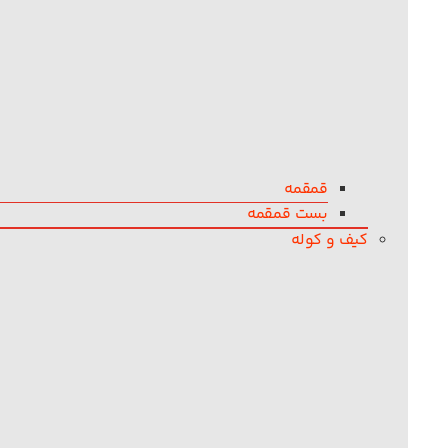
قمقمه
بست قمقمه
کیف و کوله