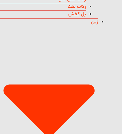
رکاب فلت
پل کفش
زین