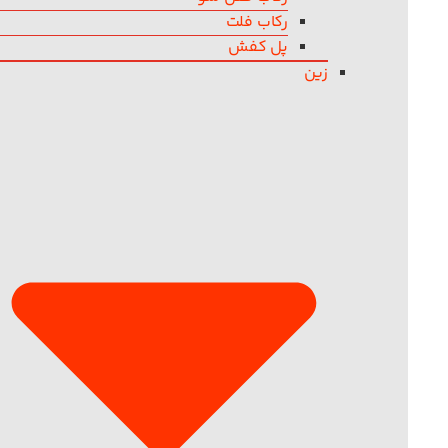
رکاب فلت
پل کفش
زین