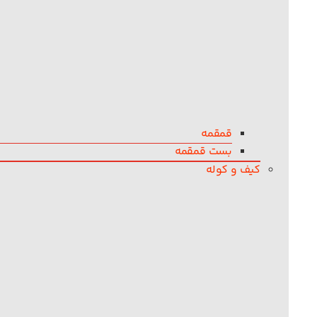
قمقمه
بست قمقمه
کیف و کوله