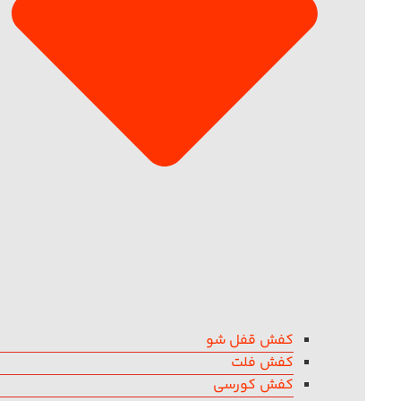
کفش قفل شو
کفش فلت
کفش کورسی