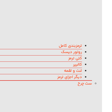
ترمزبندی کامل
روتور دیسک
کتی ترمز
کالیپر
لنت و لقمه
دیگر اجزای ترمز
ست چرخ