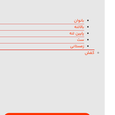
بانوان
بالاتنه
پایین تنه
ست
زمستانی
کفش