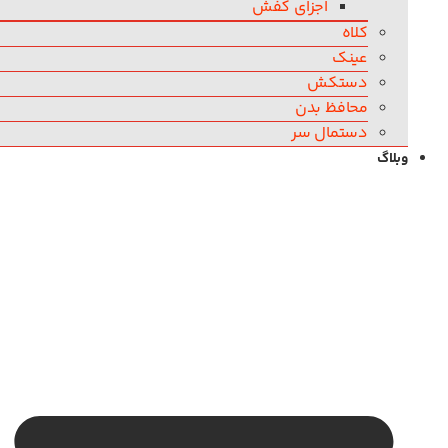
اجزای کفش
کلاه
عینک
دستکش
محافظ بدن
دستمال سر
وبلاگ