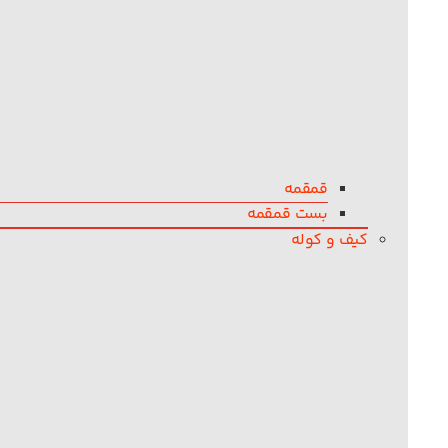
قمقمه
بست قمقمه
کیف و کوله