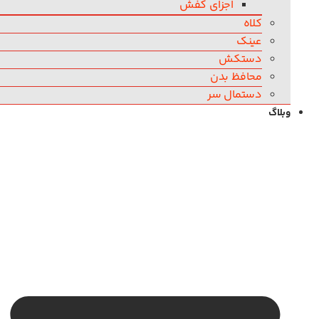
اجزای کفش
کلاه
عینک
دستکش
محافظ بدن
دستمال سر
وبلاگ