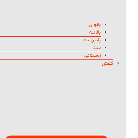
بانوان
بالاتنه
پایین تنه
ست
زمستانی
کفش