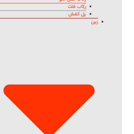
رکاب فلت
پل کفش
زین