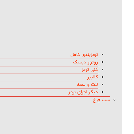
ترمزبندی کامل
روتور دیسک
کتی ترمز
کالیپر
لنت و لقمه
دیگر اجزای ترمز
ست چرخ