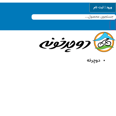
رش
ورود | ثبت نام
ه
حتوا
دوچرخه