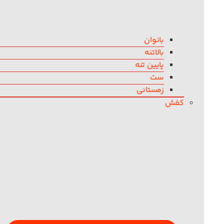
بانوان
بالاتنه
پایین تنه
ست
زمستانی
کفش