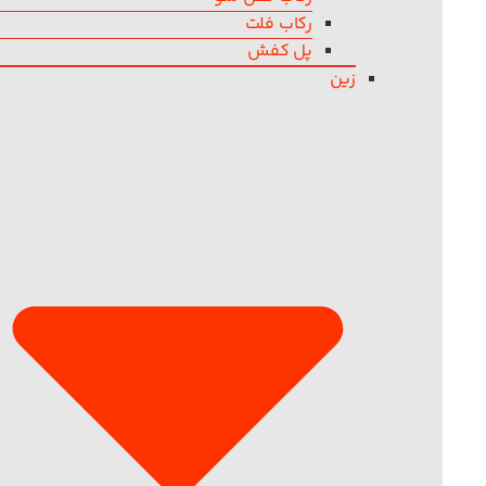
رکاب فلت
پل کفش
زین