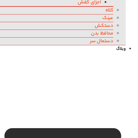
اجزای کفش
کلاه
عینک
دستکش
محافظ بدن
دستمال سر
وبلاگ