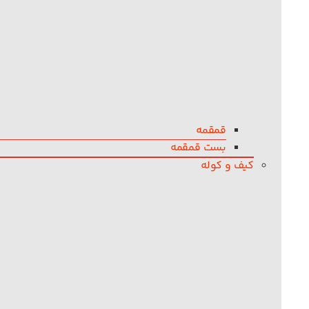
قمقمه
بست قمقمه
کیف و کوله