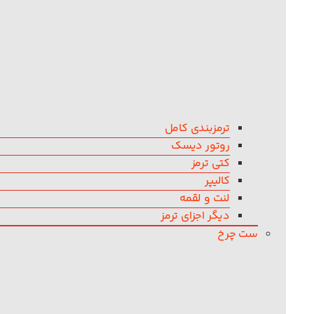
ترمزبندی کامل
روتور دیسک
کتی ترمز
کالیپر
لنت و لقمه
دیگر اجزای ترمز
ست چرخ