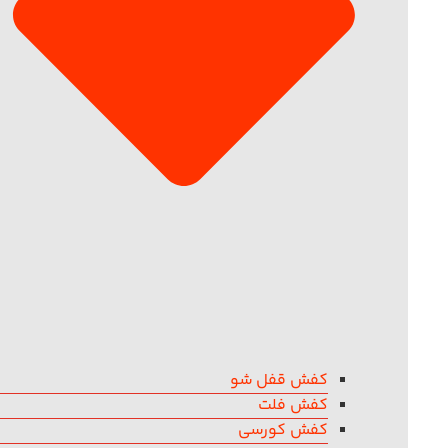
کفش قفل شو
کفش فلت
کفش کورسی