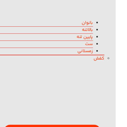
بانوان
بالاتنه
پایین تنه
ست
زمستانی
کفش