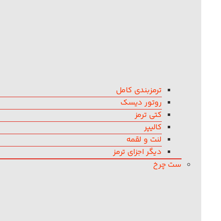
ترمزبندی کامل
روتور دیسک
کتی ترمز
کالیپر
لنت و لقمه
دیگر اجزای ترمز
ست چرخ