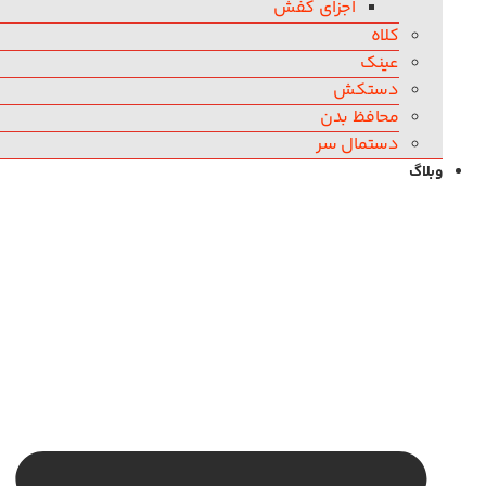
اجزای کفش
کلاه
عینک
دستکش
محافظ بدن
دستمال سر
وبلاگ