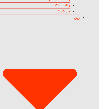
رکاب فلت
پل کفش
زین