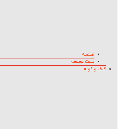
قمقمه
بست قمقمه
کیف و کوله